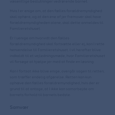
væsentlige beslutninger vedrørende barnet.
Hvis I er enige om, at den fælles forældremyndighed
skal ophøre, og at den ene af jer fremover skal have
forældremyndigheden alene, skal dette anmeldes til
Familieretshuset.
Er I uenige om hvorvidt den fælles
forældremyndighed skal fortsætte eller ej, kan I rette
henvendelse til Familieretshuset. I vil herefter blive
indkaldt til et vejledningsmøde, hvor Familieretshuset
vil forsøge at hjælpe jer med at finde en løsning.
Kan I fortsat ikke blive enige, overgår sagen til retten,
som træffer endelig afgørelse. Retten kan kun
ophæve den fælles forældremyndighed, hvis der er
grund til at antage, at I ikke kan samarbejde om
barnets forhold til barnets bedste.
Samvær