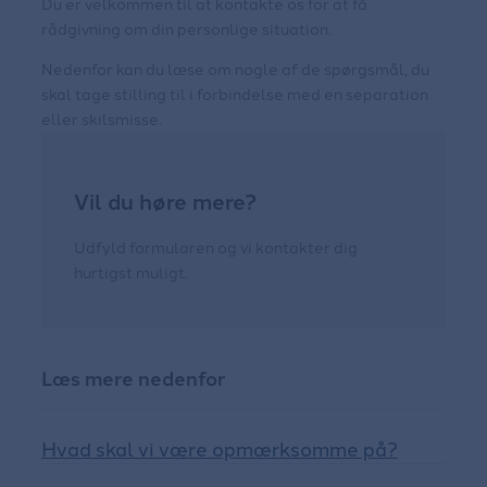
Du er velkommen til at kontakte os for at få
rådgivning om din personlige situation.
Nedenfor kan du læse om nogle af de spørgsmål, du
skal tage stilling til i forbindelse med en separation
eller skilsmisse.
Vil du høre mere?
Udfyld formularen og vi kontakter dig
hurtigst muligt.
Læs mere nedenfor
Hvad skal vi være opmærksomme på?