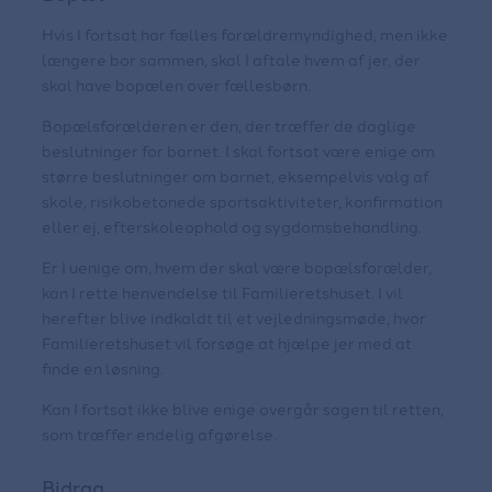
Hvis I fortsat har fælles forældremyndighed, men ikke
længere bor sammen, skal I aftale hvem af jer, der
skal have bopælen over fællesbørn.
Bopælsforælderen er den, der træffer de daglige
beslutninger for barnet. I skal fortsat være enige om
større beslutninger om barnet, eksempelvis valg af
skole, risikobetonede sportsaktiviteter, konfirmation
eller ej, efterskoleophold og sygdomsbehandling.
Er I uenige om, hvem der skal være bopælsforælder,
kan I rette henvendelse til Familieretshuset. I vil
herefter blive indkaldt til et vejledningsmøde, hvor
Familieretshuset vil forsøge at hjælpe jer med at
finde en løsning.
Kan I fortsat ikke blive enige overgår sagen til retten,
som træffer endelig afgørelse.
Bidrag