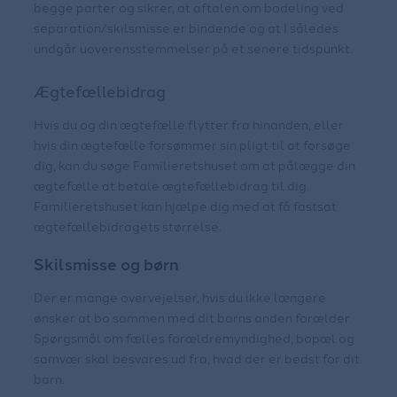
begge parter og sikrer, at aftalen om bodeling ved
separation/skilsmisse er bindende og at I således
undgår uoverensstemmelser på et senere tidspunkt.
Ægtefællebidrag
Hvis du og din ægtefælle flytter fra hinanden, eller
hvis din ægtefælle forsømmer sin pligt til at forsøge
dig, kan du søge Familieretshuset om at pålægge din
ægtefælle at betale ægtefællebidrag til dig.
Familieretshuset kan hjælpe dig med at få fastsat
ægtefællebidragets størrelse.
Skilsmisse og børn
Der er mange overvejelser, hvis du ikke længere
ønsker at bo sammen med dit barns anden forælder.
Spørgsmål om fælles forældremyndighed, bopæl og
samvær skal besvares ud fra, hvad der er bedst for dit
barn.