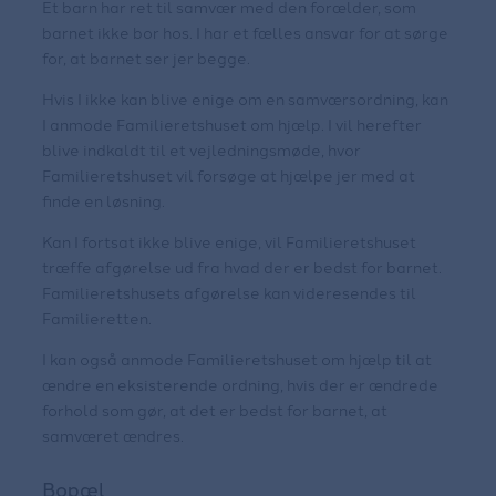
Et barn har ret til samvær med den forælder, som
barnet ikke bor hos. I har et fælles ansvar for at sørge
for, at barnet ser jer begge.
Hvis I ikke kan blive enige om en samværsordning, kan
I anmode Familieretshuset om hjælp. I vil herefter
blive indkaldt til et vejledningsmøde, hvor
Familieretshuset vil forsøge at hjælpe jer med at
finde en løsning.
Kan I fortsat ikke blive enige, vil Familieretshuset
træffe afgørelse ud fra hvad der er bedst for barnet.
Familieretshusets afgørelse kan videresendes til
Familieretten.
I kan også anmode Familieretshuset om hjælp til at
ændre en eksisterende ordning, hvis der er ændrede
forhold som gør, at det er bedst for barnet, at
samværet ændres.
Bopæl