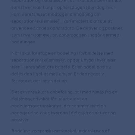
separation og skilsmisse er, at I skal dele den formue,
som I hver især har pr. ophørsdagen (den dag, hvor
Familieretshuset modtager anmodning om
separation/skilsmisse). I kan imidlertid aftale at
anvende en anden ophørsdato. De aktiver og passiver,
som I hver især ejer pr. ophørsdagen, indgår dermed i
bodelingen.
Når I skal foretage en bodeling i forbindelse med
separationen/skilsmissen, opgør I, hvad I hver især
ejer – jeres såkaldte bodele. Er en bodel positiv,
deles den ligeligt mellem jer. Er den negativ,
foretages der ingen deling.
Det er vores klare anbefaling, at I med hjælp fra en
skilsmisseadvokat får udarbejdet en
bodelingsoverenskomst, der sammen med en
boopgørelse viser, hvordan I deler jeres aktiver og
passiver.
Bodelingsoverenskomsten skal underskrives af