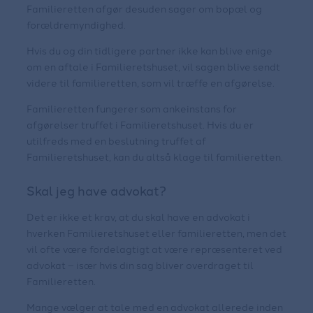
Familieretten afgør desuden sager om bopæl og
forældremyndighed.
Hvis du og din tidligere partner ikke kan blive enige
om en aftale i Familieretshuset, vil sagen blive sendt
videre til familieretten, som vil træffe en afgørelse.
Familieretten fungerer som ankeinstans for
afgørelser truffet i Familieretshuset. Hvis du er
utilfreds med en beslutning truffet af
Familieretshuset, kan du altså klage til familieretten.
Skal jeg have advokat?
Det er ikke et krav, at du skal have en advokat i
hverken Familieretshuset eller familieretten, men det
vil ofte være fordelagtigt at være repræsenteret ved
advokat – især hvis din sag bliver overdraget til
Familieretten.
Mange vælger at tale med en advokat allerede inden