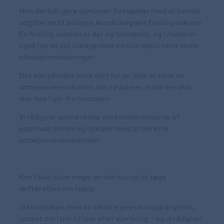
Hvis din tidligere samlever fortsætter med at betale
udgifterne til boligen, kan du begære frivillig auktion.
En frivillig auktion er dyr og besværlig, og I risikerer
også her at stå tilbage med en stor gæld samt store
advokatomkostninger.
Det kan således blive dyrt for jer ikke at have en
samejeoverenskomst, der regulerer, hvad der skal
ske, hvis I går fra hinanden.
Vi rådgiver samlevende om konsekvenserne af
papirløst samliv og hjælper med at oprette
samejeoverenskomster.
Kan I ikke blive enige, er det muligt at søge
skifteretten om hjælp.
Vi kan hjælpe med at afklare jeres boligspørgsmål,
uanset om I bor til leje eller ejerbolig – og vi rådgiver