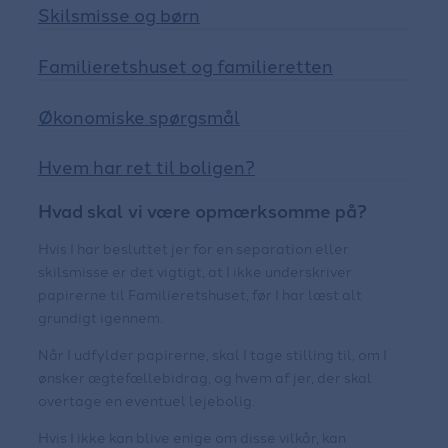
Skilsmisse og børn
Familieretshuset og familieretten
Økonomiske spørgsmål
Hvem har ret til boligen?
Hvad skal vi være opmærksomme på?
Hvis I har besluttet jer for en separation eller
skilsmisse er det vigtigt, at I ikke underskriver
papirerne til Familieretshuset, før I har læst alt
grundigt igennem.
Når I udfylder papirerne, skal I tage stilling til, om I
ønsker ægtefællebidrag, og hvem af jer, der skal
overtage en eventuel lejebolig.
Hvis I ikke kan blive enige om disse vilkår, kan