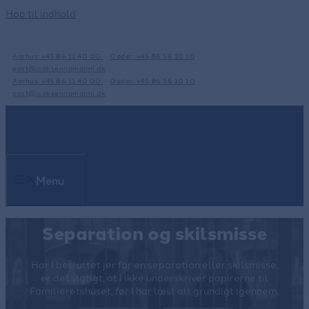
Hop til indhold
Aarhus: +45 86 11 40 00
Odder: +45 86 56 10 10
post@isaksennomanni.dk
Aarhus: +45 86 11 40 00
Odder: +45 86 56 10 10
post@isaksennomanni.dk
Menu
Separation og skilsmisse
Har I besluttet jer for en separation eller skilsmisse,
er det vigtigt, at I ikke underskriver papirerne til
Familieretshuset, før I har læst alt grundigt igennem.