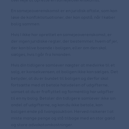
En samejeoverenskomst er en juridisk aftale, som kan
løse de konfliktsituationer, der kan opstå, når I køber
bolig sammen.
Hvis I ikke har oprettet en samejeoverenskomst, er
der ingen juridiske regler, der bestemmer, hvem af jer,
der kan blive boende i boligen, eller om den skal
sælges, hvis I går fra hinanden.
Hvis din tidligere samlever nægter at medvirke til et
salg, er konsekvensen, at boligen ikke kan sælges. Det
betyder, at du er bundet til boligen og derfor skal
fortsætte med at betale halvdelen af udgifterne,
uanset at du er fraflyttet og formentlig har udgifter
til en ny bolig. Betaler din tidligere samlever ikke sin
andel af udgifterne, og kan du ikke betale, kan
boligen ende på tvangsauktion. Herved risikerer I at
miste mange penge og stå tilbage med en stor gæld
og store advokatomkostninger.