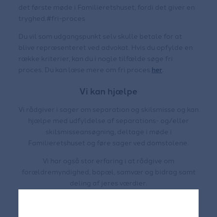
det første møde i Familieretshuset, fordi det giver en
tryghed.#fri-proces
Du vil som udgangspunkt selv skulle betale for at
blive repræsenteret ved advokat. Hvis du opfylde en
række kriterier, kan du i nogle tilfælde søge fri
proces. Du kan læse mere om fri proces
her
.
Vi kan hjælpe
Vi rådgiver i sager om separation og skilsmisse og kan
hjælpe med udfyldelse af separations- og/eller
skilsmisseansøgning, deltage i møde i
Familieretshuset og føre sager ved domstolene.
Vi har også stor erfaring i at rådgive om
forældremyndighed, bopæl, samvær og bidrag samt
deling af jeres værdier.