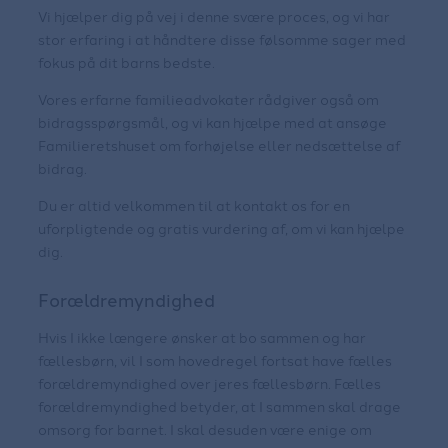
Vi hjælper dig på vej i denne svære proces, og vi har
stor erfaring i at håndtere disse følsomme sager med
fokus på dit barns bedste.
Vores erfarne familieadvokater rådgiver også om
bidragsspørgsmål, og vi kan hjælpe med at ansøge
Familieretshuset om forhøjelse eller nedsættelse af
bidrag.
Du er altid velkommen til at kontakt os for en
uforpligtende og gratis vurdering af, om vi kan hjælpe
dig.
Forældremyndighed
Hvis I ikke længere ønsker at bo sammen og har
fællesbørn, vil I som hovedregel fortsat have fælles
forældremyndighed over jeres fællesbørn. Fælles
forældremyndighed betyder, at I sammen skal drage
omsorg for barnet. I skal desuden være enige om