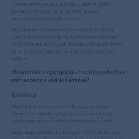
Familieretshuset sende sagen videre til retten.
Domstolene afgør herefter vilkårene for
separationen eller skilsmissen.
Hvis I har børn sammen, er det en god idé at tage
overveje, hvor børnene skal bo fremover. Hvis I ejer
bolig sammen, skal I også finde en løsning på, om én
af jer skal overtage denne, eller om boligen skal
sælges.
Økonomiske spørgsmål- hvordan påvirkes
min økonomi ved skilsmisse?
Bodeling
Når I skal separeres eller skilles, ophører jeres
formuefællesskab, og der skal ske en bodeling –
medmindre der er oprettet ægtepagt om særeje.
Udgangspunktet for bodelingen i forbindelse med