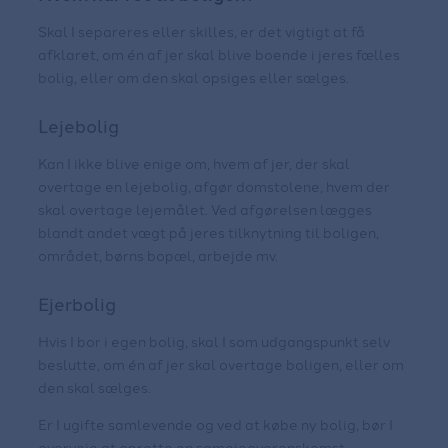
Skal I separeres eller skilles, er det vigtigt at få
afklaret, om én af jer skal blive boende i jeres fælles
bolig, eller om den skal opsiges eller sælges.
Lejebolig
Kan I ikke blive enige om, hvem af jer, der skal
overtage en lejebolig, afgør domstolene, hvem der
skal overtage lejemålet. Ved afgørelsen lægges
blandt andet vægt på jeres tilknytning til boligen,
området, børns bopæl, arbejde mv.
Ejerbolig
Hvis I bor i egen bolig, skal I som udgangspunkt selv
beslutte, om én af jer skal overtage boligen, eller om
den skal sælges.
Er I ugifte samlevende og ved at købe ny bolig, bør I
overveje at oprette en samejeoverenskomst.