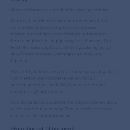
I har som forældre pligt til at forsørge jeres barn.
Den af jer som ikke bor sammen med barnet, kan
opfylde forsørgelsespligten ved at betale
børnebidrag til den anden forælder eller ved at
betale nogle af de daglige udgifter til barnet. Det
kan f.eks. være udgifter til skole og pasning, tøj og
sko, fritidsaktiviteter, lommepenge, mobil og
lignende.
Hvis en af jer ikke opfylder sin forsørgelsespligt kan
Familieretshuset fastsætte børnebidrag. I
vurderingen tages højde for, hvor meget barnet
opholder sig hos hver af jer.
Hvis du mener, at du betaler for meget i børnebidrag,
er det også muligt at søge Familieretshuset om at
nedsætte bidragets størrelse.
Hvem har ret til boligen?