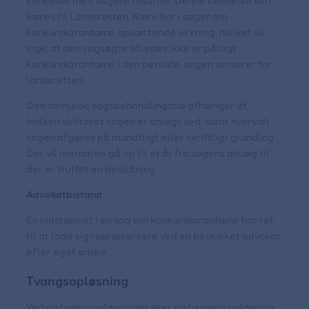
kæres til Landsretten. Kære har i sager om
konkurskarantæne opsættende virkning, hvilket vil
sige, at den sagsøgte således ikke er pålagt
konkurskarantæne i den periode, sagen verserer for
landsretten.
Den samlede sagsbehandlingstid afhænger af,
hvilken skifteret sagen er anlagt ved, samt hvorvidt
sagen afgøres på mundtligt eller skriftligt grundlag.
Der vil normalvis gå op til et år fra sagens anlæg til
der er truffet en beslutning.
Advokatbistand
En indstævnet i en sag om konkurskarantæne har ret
til at lade sig repræsentere ved en beskikket advokat
efter eget ønske.
Tvangsopløsning
Ved en tvangsopløsninger sker en tvungen opløsning