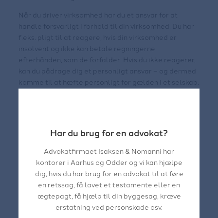
Når du driver virksomhed har du et ansvar for at
handle forsvarligt i forhold til din virksomhed. Du har
f.eks. pligt til at reagere, hvis din virksomhed er
insolvent og ikke kan betale regningerne
efterhånden, som de forfalder. Hvis du ikke reagerer,
kan du pådrage dig et personligt ansvar – og dermed
komme til at hæfte personligt for gælden i et selskab.
Har du brug for en advokat?
Advokatfirmaet Isaksen & Nomanni har
kontorer i Aarhus og Odder og vi kan hjælpe
dig, hvis du har brug for en advokat til at føre
en retssag, få lavet et testamente eller en
ægtepagt, få hjælp til din byggesag, kræve
erstatning ved personskade osv.