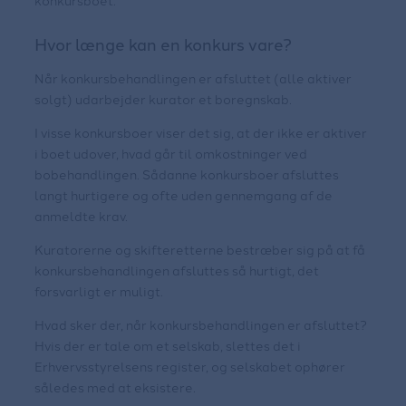
konkursboet.
Hvor længe kan en konkurs vare?
Når konkursbehandlingen er afsluttet (alle aktiver
solgt) udarbejder kurator et boregnskab.
I visse konkursboer viser det sig, at der ikke er aktiver
i boet udover, hvad går til omkostninger ved
bobehandlingen. Sådanne konkursboer afsluttes
langt hurtigere og ofte uden gennemgang af de
anmeldte krav.
Kuratorerne og skifteretterne bestræber sig på at få
konkursbehandlingen afsluttes så hurtigt, det
forsvarligt er muligt.
Hvad sker der, når konkursbehandlingen er afsluttet?
Hvis der er tale om et selskab, slettes det i
Erhvervsstyrelsens register, og selskabet ophører
således med at eksistere.