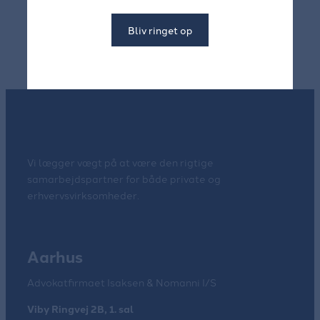
Bliv ringet op
Vi lægger vægt på at være den rigtige
samarbejdspartner for både private og
erhvervsvirksomheder.
Aarhus
Advokatfirmaet Isaksen & Nomanni I/S
Viby Ringvej 2B, 1. sal