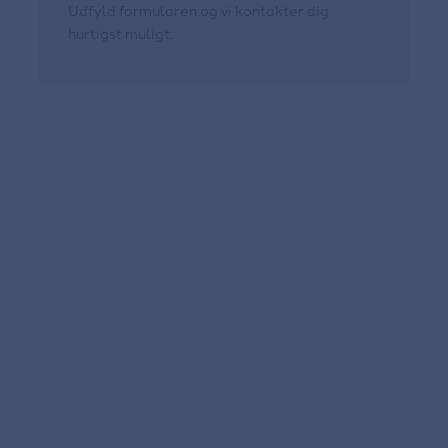
Udfyld formularen og vi kontakter dig
hurtigst muligt.
Læs mere nedenfor
Konkurs
Tvangsopløsning
Rekonstruktion
Personlig hæftelse
Konkurskarantæne
Lukning af virksomhed