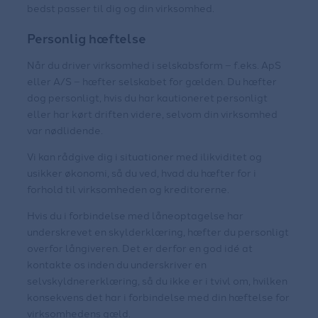
bedst passer til dig og din virksomhed.
Personlig hæftelse
Når du driver virksomhed i selskabsform – f.eks. ApS
eller A/S – hæfter selskabet for gælden. Du hæfter
dog personligt, hvis du har kautioneret personligt
eller har kørt driften videre, selvom din virksomhed
var nødlidende.
Vi kan rådgive dig i situationer med ilikviditet og
usikker økonomi, så du ved, hvad du hæfter for i
forhold til virksomheden og kreditorerne.
Hvis du i forbindelse med låneoptagelse har
underskrevet en skylderklæring, hæfter du personligt
overfor långiveren. Det er derfor en god idé at
kontakte os inden du underskriver en
selvskyldnererklæring, så du ikke er i tvivl om, hvilken
konsekvens det har i forbindelse med din hæftelse for
virksomhedens gæld.