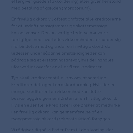
eftergiver gælden (akkordering) eller giver henstand
med betaling af gælden (moratorium).
En frivillig akkord vil oftest omfatte alle kreditorerne
for at undgå uhensigtsmæssige skattemæssige
konsekvenser. Den ansvarlige ledelse bør være
forsigtige med, hvorledes virksomheden forholder sig
i forbindelse med og under en frivillig akkord, da
ledelsen under sådanne omstændigheder kan
pådrage sig et erstatningsansvar, hvis der handles
uforsvarligt overfor en eller flere kreditorer.
Typisk vil kreditorer stille krav om, at samtlige
kreditorer deltager i en akkordordning. Hvis der er
mange kreditorer i en virksomhed kan dette
besværliggøre gennemførslen af en frivillig akkord.
Hvis en eller flere kreditorer ikke ønsker at medvirke
i en frivillig akkord, kan gennemførelse af en
tvangsmæssig akkord (rekonstruktion) forsøges.
Vi rådgiver dig så vi finder frem til den løsning, der