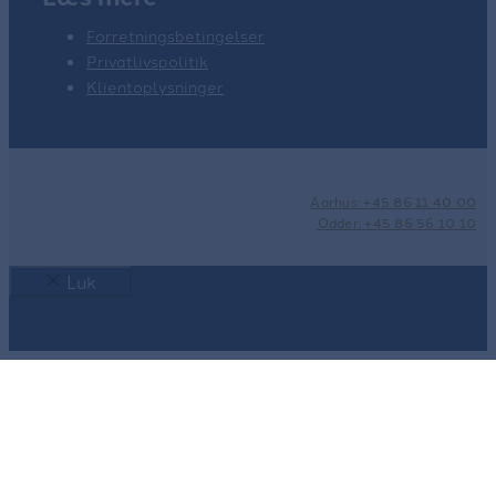
Forretningsbetingelser
Privatlivspolitik
Klientoplysninger
Aarhus: +45 86 11 40 00
Odder: +45 86 56 10 10
Luk