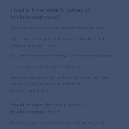
Hvad er kriterierne for pålæg af
konkurskarantæne?
For at blive pålagt konkurskarantæne skal man
a) Have deltaget i ledelsen af en konkursramt
virksomhed, hvori man
b) har udøvet groft uforsvarlig forretningsførelse,
c) senere end 1 år før fristdagen.
Det skal desuden efter en konkret vurdering være
rimeligt at pålægge vedkommende
konkurskarantæne.
Hvad lægges der vægt på ved
konkurskarantæne?
Retten lægger bl.a. betydelig vægt på følgende: