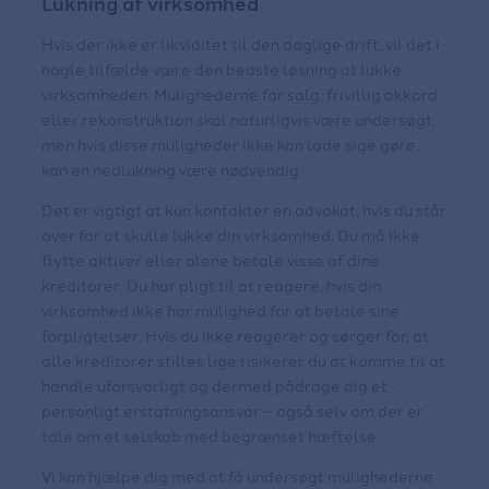
Lukning af virksomhed
Hvis der ikke er likviditet til den daglige drift, vil det i
nogle tilfælde være den bedste løsning at lukke
virksomheden. Mulighederne for salg, frivillig akkord
eller rekonstruktion skal naturligvis være undersøgt,
men hvis disse muligheder ikke kan lade sige gøre,
kan en nedlukning være nødvendig.
Det er vigtigt at kun kontakter en advokat, hvis du står
over for at skulle lukke din virksomhed. Du må ikke
flytte aktiver eller alene betale visse af dine
kreditorer. Du har pligt til at reagere, hvis din
virksomhed ikke har mulighed for at betale sine
forpligtelser. Hvis du ikke reagerer og sørger for, at
alle kreditorer stilles lige risikerer du at komme til at
handle uforsvarligt og dermed pådrage dig et
personligt erstatningsansvar – også selv om der er
tale om et selskab med begrænset hæftelse.
Vi kan hjælpe dig med at få undersøgt mulighederne