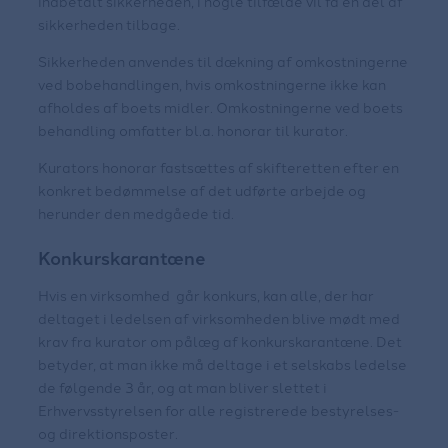
indbetalt sikkerheden, i nogle tilfælde vil få en del af
sikkerheden tilbage.
Sikkerheden anvendes til dækning af omkostningerne
ved bobehandlingen, hvis omkostningerne ikke kan
afholdes af boets midler. Omkostningerne ved boets
behandling omfatter bl.a. honorar til kurator.
Kurators honorar fastsættes af skifteretten efter en
konkret bedømmelse af det udførte arbejde og
herunder den medgåede tid.
Konkurskarantæne
Hvis en virksomhed går konkurs, kan alle, der har
deltaget i ledelsen af virksomheden blive mødt med
krav fra kurator om pålæg af konkurskarantæne. Det
betyder, at man ikke må deltage i et selskabs ledelse
de følgende 3 år, og at man bliver slettet i
Erhvervsstyrelsen for alle registrerede bestyrelses-
og direktionsposter.