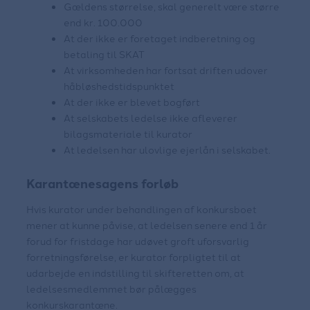
Gældens størrelse, skal generelt være større
end kr. 100.000
At der ikke er foretaget indberetning og
betaling til SKAT
At virksomheden har fortsat driften udover
håbløshedstidspunktet
At der ikke er blevet bogført
At selskabets ledelse ikke afleverer
bilagsmateriale til kurator
At ledelsen har ulovlige ejerlån i selskabet.
Karantænesagens forløb
Hvis kurator under behandlingen af konkursboet
mener at kunne påvise, at ledelsen senere end 1 år
forud for fristdage har udøvet groft uforsvarlig
forretningsførelse, er kurator forpligtet til at
udarbejde en indstilling til skifteretten om, at
ledelsesmedlemmet bør pålægges
konkurskarantæne.