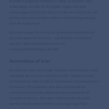
Kurators opgaver indebærer også, at kurator skal
undersøge, om der er foregået noget, der skal
undersøges af politiet eller om der er kreditorer, der
på den ene eller anden måde er blevet begunstiget
kort før konkursen.
Kurator sørger for straks at orientere kreditorerne
om indtræden af konkurs – og herefter orienterer
kurator løbende kreditorerne om
konkursbehandlingens forløb.
Anmeldelse af krav
Kreditorer, som har penge tilgode i konkursboet, skal
anmelde deres krav overfor kurator. Sammen med
anmeldelsen skal kreditor fremsende dokumentation
for kravet. Hvis kurator ikke kan anerkende et
anmeldt krav vil den pågældende kreditor blive
orienteret herom. Hvis der i sidste ende ikke kan
opnås enighed skal kreditor anlægge sag mod