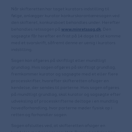
Når skifteretten har taget kurators indstilling til
følge, anlægger kurator konkurskarantænesagen ved
den skifteret, konkursboet behandles under. Herefter
behandles retssagen på
www.minretssag.dk
. Den
sagsøgte får herefter en frist på 14 dage til at komme
med et svarskrift, såfremt denne er uenig i kurators
indstilling.
Sagen kan afgøres på skriftligt eller mundtligt
grundlag. Hvis sagen afgøres på skriftligt grundlag,
fremkommer kurator og sagsøgte med et eller flere
processkrifter, hvorefter skifteretten afsiger en
kendelse, der sendes til parterne. Hvis sagen afgøres
på mundtligt grundlag, skal kurator og sagsøgte efter
udveksling af processkrifterne deltage i en mundtlig
hovedforhandling, hvor parterne møder fysisk op i
retten og forhandler sagen.
Sagen afsluttes ved, at skifteretten afsiger en
kendelse med sagens resultat. Denne kendelse kan