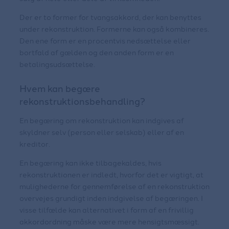
Der er to former for tvangsakkord, der kan benyttes
under rekonstruktion. Formerne kan også kombineres.
Den ene form er en procentvis nedsættelse eller
bortfald af gælden og den anden form er en
betalingsudsættelse.
Hvem kan begære
rekonstruktionsbehandling?
En begæring om rekonstruktion kan indgives af
skyldner selv (person eller selskab) eller af en
kreditor.
En begæring kan ikke tilbagekaldes, hvis
rekonstruktionen er indledt, hvorfor det er vigtigt, at
mulighederne for gennemførelse af en rekonstruktion
overvejes grundigt inden indgivelse af begæringen. I
visse tilfælde kan alternativet i form af en frivillig
akkordordning måske være mere hensigtsmæssigt.