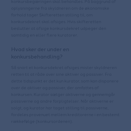
konkursbegæringen skal behandles. På baggrund af
oplysningerne fra skyldneren om de økonomiske
forhold tager Skifteretten stilling til, om
konkursdekret skal afsiges. Hvis skifteretten
beslutter at afsige konkursdekret udpeger den
samtidig en eller flere kuratorer.
Hvad sker der under en
konkursbehandling?
Så snart et konkursdekret afsiges mister skyldneren
retten til at råde over sine aktiver og passiver. Fra
dette tidspunkt er det kun kurator, som kan disponere
over de aktiver og passiver, der omfattes af
konkursen. Kurator sælger aktiverne og gennemgår
passiverne og andre forpligtelser. Når aktiverne er
solgt, og kurator har taget stilling til passiverne,
fordeles provenuet mellem kreditorerne i en bestemt
rækkefølge (konkursordenen).