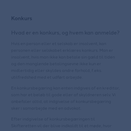
Frivillig akkord
Konkurs
Hvad er en konkurs, og hvem kan anmelde?
Hvis en person eller et selskab er insolvent, kan
personen eller selskabet erklæres konkurs. Man er
insolvent, hvis man ikke kan betale sin gæld til tiden
og den manglende betalingsevne ikke kun er
midlertidig eller skyldes andre forhold, f.eks.
utilfredshed med et udført arbejde.
En konkursbegæring kan enten indgives af en kreditor,
som har et beløb til gode eller af skyldneren selv. Vi
anbefaler altid, at indgivelse af konkursbegæring
sker i samarbejde med en advokat.
Efter indgivelse af konkursbegæringen til
Skifteretten vil der blive indkaldt til et møde, hvor