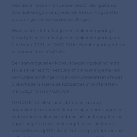
Hvis der er tale om en person består den gæld, der
ikke dækkes gennem dividende fortsat – også efter
afslutningen af konkursbehandlingen.
Hvad koster det at indgive en konkursbegæring?
Retsafgiften for at indgive en konkursbegæring er pr.
1. oktober 2021 er 1.500,00 kr. Egenbegæringer blev
pr. samme dato afgiftsfri.
Den som indgiver en konkursbegæring skal normalt
stille sikkerhed for betaling af omkostningerne ved
konkursbehandlingen inden konkursdekretet afsiges.
Sikkerhedens størrelse fastsættes af skifteretten,
men udgør typisk 40.000 kr.
10.000 kr. af sikkerhedsstillelsen kan dog
udelukkende anvendes til dækning af undersøgelser
vedrørende konkurskarantæne, når undersøgelserne
ligger noget ud over undersøgelserne i henhold til
konkurslovens § 110, stk. 4. Det vil sige, at den, der har